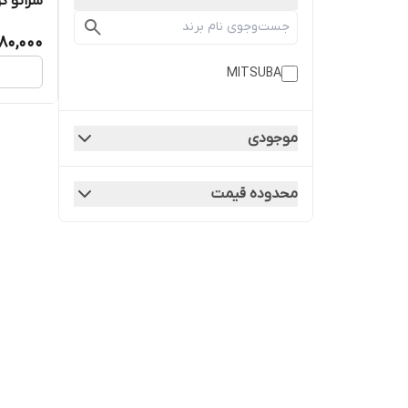
1225000
80,000
MITSUBA
موجودی
محدوده قیمت