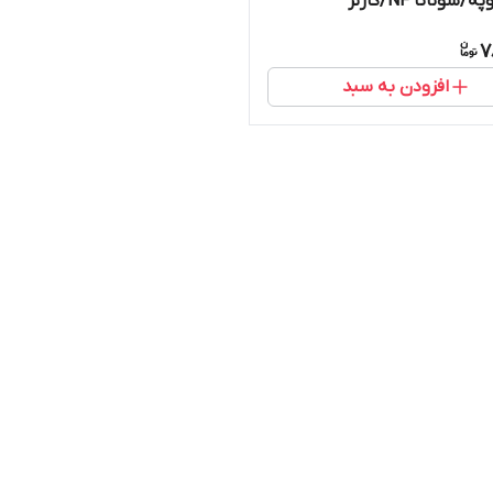
سراتو کوپه/سوناتا NF/کارنز
252
7
افزودن به سبد