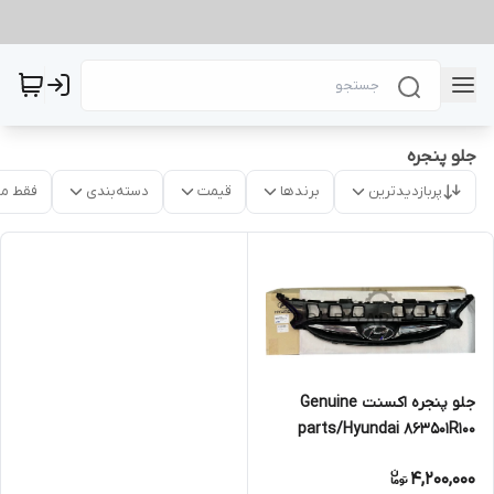
جلو پنجره
پربازدیدترین
برندها
قیمت
دسته‌بندی
فقط م
جلو پنجره اکسنت Genuine
parts/Hyundai 863501R100
4,200,000