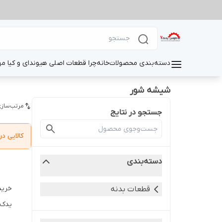
دسته‌بندی محصولات
خانه
چرا قطعات اصلی هیوندای و کیا م
شیشه شور
مرتب‌سازی
جستجو در نتایج
کالایی 
دسته‌بندی
خرید
قطعات بدنه
یدک riyapart.ir