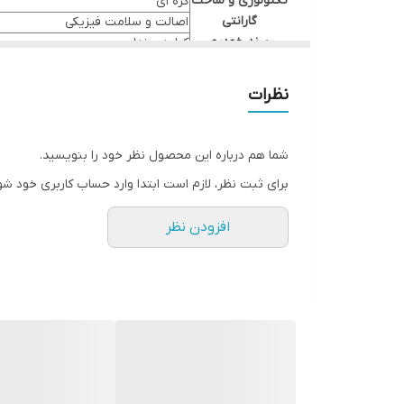
تکنولوژی و ساخت
کره ای
گارانتی
اصالت و سلامت فیزیکی
برند خودرو
کیا, هیوندای
مدل و تیپ
اسپورتیج SL مدل 2011 تا 2016, سورنتو XM مدل 2010 تا 2014, موهاوی HM مدل 2008 تا 2013, اسپورتیج 2012, توسان 2012-2014, سراتو 2014
نظرات
شما هم درباره این محصول نظر خود را بنویسید.
برای ثبت نظر، لازم است ابتدا وارد حساب کاربری خود شو
افزودن نظر