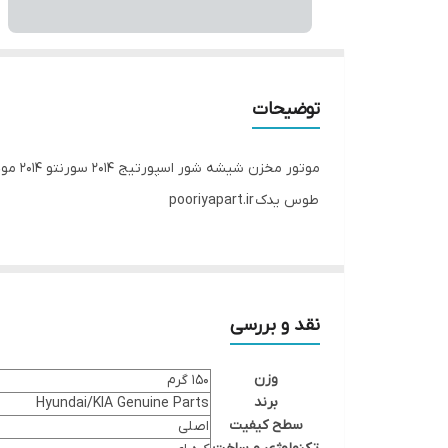
توضیحات
موتور مخزن شیشه شور اسپورتیج 2014 سورنتو 2014 موهاوی 2010 اسپورتیج 2012 توسان 2014 سراتو 2014 Hyundai/KIA Genuine Parts
طوس یدک pooriyapart.ir
نقد و بررسی
وزن
150 گرم
برند
Hyundai/KIA Genuine Parts
سطح کیفیت
اصلی