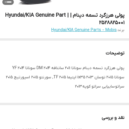
پولی هرزگرد تسمه دینام | Hyundai/KIA Genuine Part |
2528825001
برند:
Hyundai/KIA Genuine Parts – Mobis
توضیحات
پولی هرزگرد تسمه دینام سوناتا 2011 سانتافه DM 2014 سوناتا YF 2014
سوناتا 2015 توسان ix35 2013 اپتیما TF 2015, سورنتو 2015 اسپورتیج 2015
سراتو سایپایی سراتو کوپه 2013
نقد و بررسی