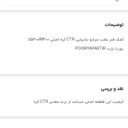
توضیحات
کمک فنر عقب سراتو سایپایی CTR کره اصلی 553001M300
پوریا پارت POORIYAPART.IR
نقد و بررسی
کیفیت این قطعه اصلی میباشد از برند معتبر CTR کره