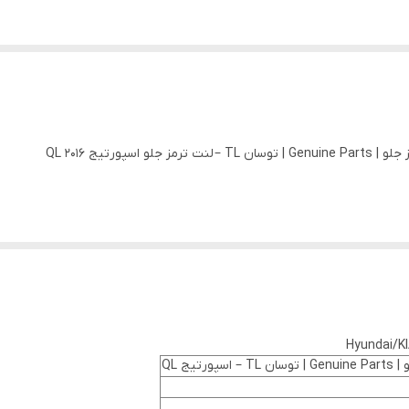
تیج QL