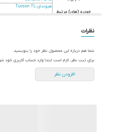
هیوندای
:
Tucson TL
خودرو (های) مرتبط
کیا
:
Sportage QL
شماره فنی های جایگزین
A10 – 58101D3A11 – 58101D9A00
نظرات
کیفیت
اصلی
شما هم درباره این محصول نظر خود را بنویسید.
برای ثبت نظر، لازم است ابتدا وارد حساب کاربری خود شو
افزودن نظر