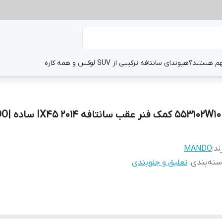
هم هستند؟
هیوندای سانتافه ترکیبی از SUV لوکس و همه کاره
553102W100 ک
ند:
MANDO
ته‌بندی
:
تعلیق و جلوبندی