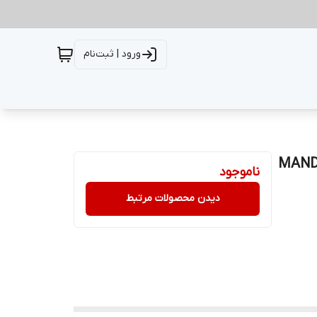
ورود | ثبت‌نام
مک فنر عقب سانتافه IX45 2014 ساده |MANDO
ناموجود
دیدن محصولات مرتبط