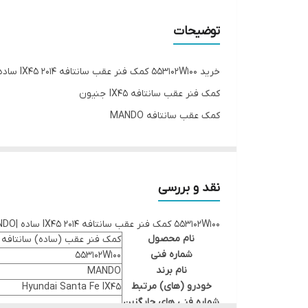
توضیحات
خرید 553102W100 کمک فنر عقب سانتافه IX45 2014 ساده |MANDO |
کمک فنر عقب سانتافه IX45 جنیون
کمک عقب سانتافه MANDO
نقد و بررسی
553102W100 کمک فنر عقب سانتافه IX45 2014 ساده |MANDO |
نام محصول
کمک فنر عقب (ساده) سانتافه اصلی | MANDO | سا
شماره فنی
553102W100
نام برند
MANDO
خودرو (های) مرتبط
Hyundai Santa Fe IX45
شماره فنی های جایگزین