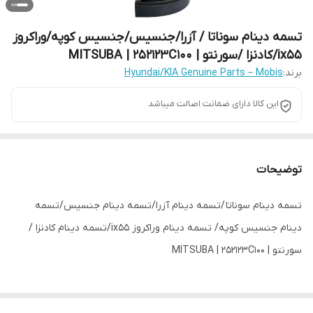
تسمه دینام سوناتا / آزرا/جنسیس/جنسیس کوپه/وراکروز
ix55/کادنزا /سورنتو | MITSUBA | 252123C100
برند:
Hyundai/KIA Genuine Parts – Mobis
این کالا دارای ضمانت اصالت میباشد
توضیحات
تسمه دینام سوناتا /تسمه دینام آزرا/تسمه دینام جنسیس/تسمه
دینام جنسیس کوپه/ تسمه دینام وراکروز ix55/تسمه دینام کادنزا /
سورنتو | MITSUBA | 252123C100