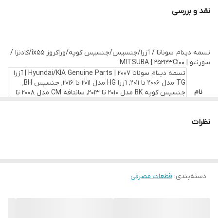
نقد و بررسی
تسمه دینام سوناتا / آزرا/جنسیس/جنسیس کوپه/وراکروز ix55/کادنزا /
سورنتو | MITSUBA | 252123C100
تسمه دینام سوناتا 2007 | Hyundai/KIA Genuine Parts | آزرا
TG مدل 2006 تا 2011, آزرا HG مدل 2011 تا 2016, جنسیس BH,
نام
جنسیس کوپه BK مدل 2010 تا 2013, سانتافه CM مدل 2008 تا
محصول
2013, وراکروز ix55 یا EN مدل 2009 تا 2013, سوناتا NF مدل 2006
تا 2010, کادنزا VG مدل 2011 تا 2014, کارنیوال VQ مدل 2008 تا 2011,
نظرات
سورنتو BL مدل 2008 و 2009, سورنتو XM مدل 2010 تا 2014
شماره
252123C100
فنی
نام برند
MITSUBA
هیوندای : Hyundai Azera TG, Hyundai Azera Grandeur
HG, Hyundai Genesis BH, Hyundai Genesis Coupe,
دسته‌بندی
:
قطعات مصرفی
خودرو
Hyundai Santa Fe CM, Hyundai Veracruz ix55 EN,
(های)
Hyundai Sonata NF
مرتبط
کیا : KIA Cadenza VG, KIA Carnival VQ, KIA Sorento BL, KIA