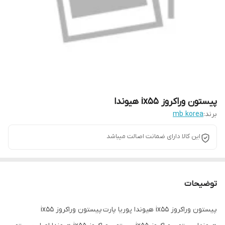
پیستون وراکروز ix55 هیوندا
برند:
mb korea
این کالا دارای ضمانت اصالت میباشد
توضیحات
پیستون وراکروز ix55 هیوندا پوریا پارت پیستون وراکروز ix55