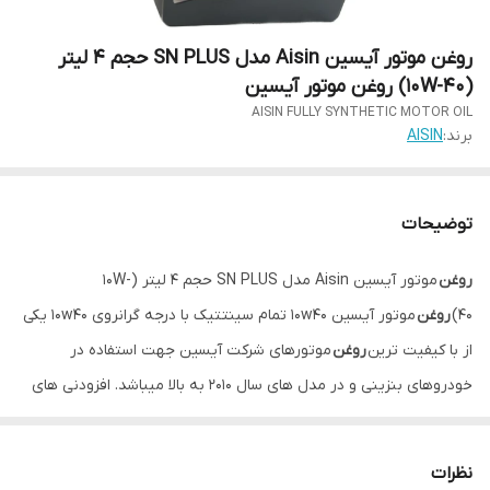
روغن موتور آیسین Aisin مدل SN PLUS حجم 4 لیتر
(10W-40) روغن موتور آیسین
AISIN FULLY SYNTHETIC MOTOR OIL
برند:
AISIN
توضیحات
روغن
موتور آیسین Aisin مدل SN PLUS حجم 4 لیتر (10W-
40)
روغن
موتور آیسین 10w40 تمام سینتتیک با درجه گرانروی 10w40 یکی
از با کیفیت ترین
روغن
موتورهای شرکت آیسین جهت استفاده در
خودروهای بنزینی و در مدل های سال 2010 به بالا میباشد. افزودنی های
این روانکار توسط شرکت Aisin در کشور کره تولید و با بالاترین کیفیت
ساخته شده است.
نظرات