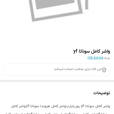
واشر کامل سوناتا yf
برند:
mb korea
این کالا دارای ضمانت اصالت میباشد
توضیحات
واشر کامل سوناتا yf پوریاپارت واشر کامل هیوندا سوناتا yf واشر کامل