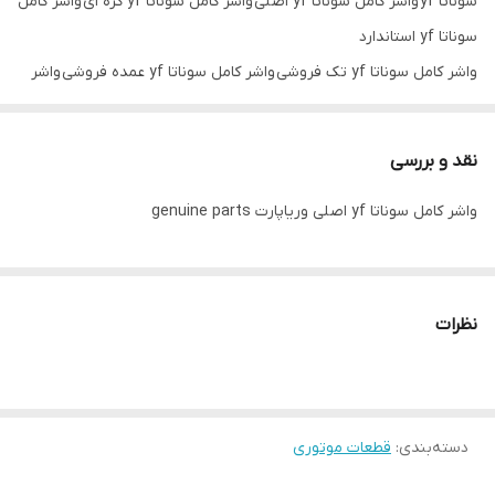
سوناتا yf واشر کامل سوناتا yf اصلی واشر کامل سوناتا yf کره ای واشر کامل
سوناتا yf استاندارد
واشر کامل سوناتا yf تک فروشی واشر کامل سوناتا yf عمده فروشی واشر
کامل سوناتا mb korea yf واشر کامل سوناتا اصلی genuine parts yf
نقد و بررسی
واشر کامل سوناتا yf اصلی وریاپارت genuine parts
نظرات
دسته‌بندی
:
قطعات موتوری