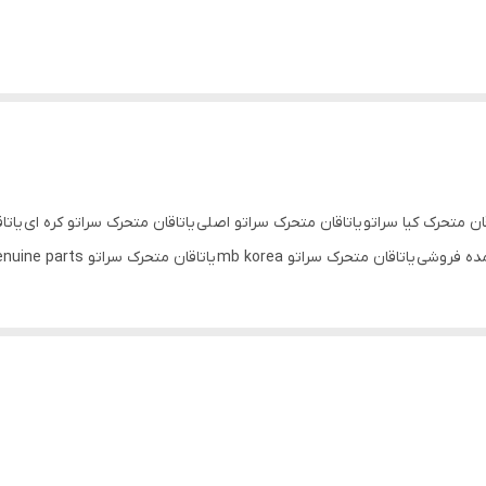
قان متحرک کیا سراتو یاتاقان متحرک سراتو اصلی یاتاقان متحرک سراتو کره ای یاتا
و mb korea یاتاقان متحرک سراتو genuine parts