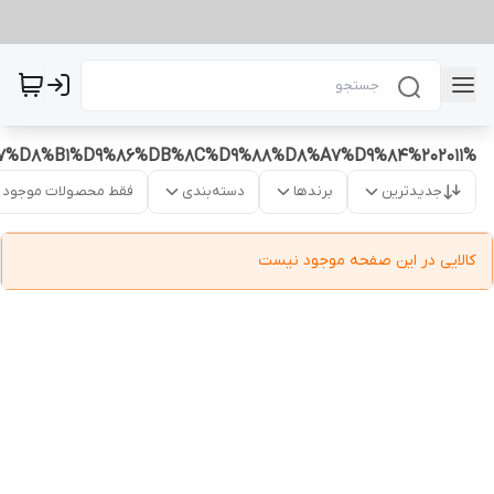
%DA%A9%D8%A7%D8%B1%D9%86%DB%8C%D9%88%D8%A7%D9%84%202011
جدیدترین
برندها
دسته‌بندی
فقط محصولات موجود
کالایی در این صفحه موجود نیست