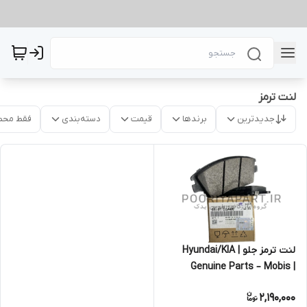
لنت ترمز
جدیدترین
برندها
قیمت
دسته‌بندی
فقط محص
لنت ترمز جلو | Hyundai/KIA
Genuine Parts – Mobis |
58101D7A10
2,190,000