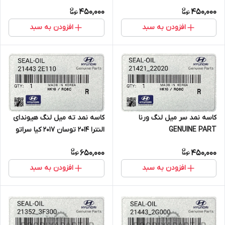
سانتافه DM – سوناتا LF – توسان
450,000
450,000
JM – توسان LM ix35 – توسان
TL – سراتو TD – سراتو TD کوپه
افزودن به سبد
افزودن به سبد
– سراتو YD – اپتیما JF – سول
AM – اسپورتیج SL – اسپورتیج
QL
کاسه نمد سر میل لنگ ورنا
کاسه نمد ته میل لنگ هیوندای
GENUINE PART
النترا 2014 توسان 2017 کیا سراتو
2017 GENIUNE PART
650,000
450,000
افزودن به سبد
افزودن به سبد