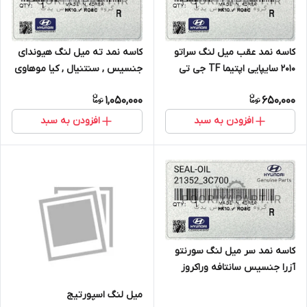
کاسه نمد عقب میل لنگ سراتو
کاسه نمد ته میل لنگ هیوندای
2010 سایپایی اپتیما TF جی تی
جنسیس , سنتنیال , کیا موهاوی
لاین 2017 سورنتو XM سورنتو
GENUINE PART
1,050,000
650,000
UM سوناتا LF توسان ix35 LM
توسان TL مدل 2017
افزودن به سبد
افزودن به سبد
کاسه نمد سر میل لنگ سورنتو
آزرا جنسیس سانتافه وراکروز
کارنیوال GENINE PART
میل لنگ اسپورتیج