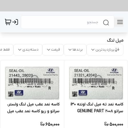
میل لنگ
پربازدیدترین
برندها
قیمت
دسته‌بندی
فقط م
کاسه نمد ته میل لنگ اونته i30
کاسه نمد عقب میل لنگ ولستر،
سراتو 2008 GENUINE PART
سراتو و ریو کاسه نمد عقب میل
لنگ اکسنت RB – النترا AD –
650,000
500,000
ولستر FS– سراتو YD – ریو UB –