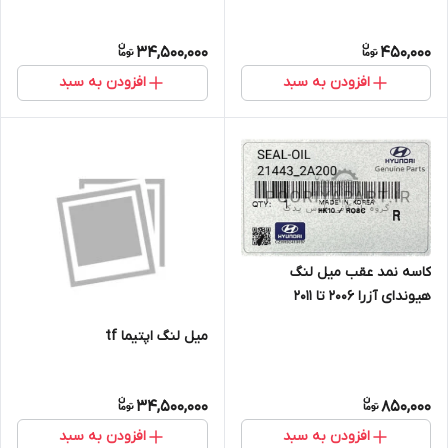
34,500,000
450,000
افزودن به سبد
افزودن به سبد
کاسه نمد عقب میل لنگ
هیوندای آزرا 2006 تا 2011
Hyundai/KIA Genuine Parts –
میل لنگ اپتیما tf
MOBIS
34,500,000
850,000
افزودن به سبد
افزودن به سبد