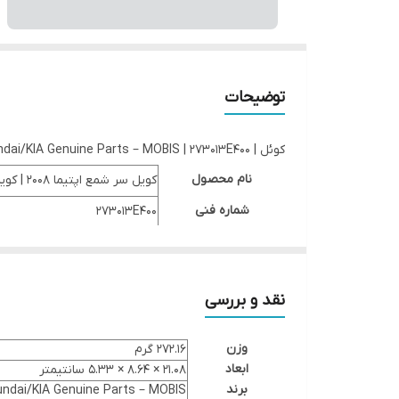
توضیحات
کوئل | Hyundai/KIA Genuine Parts – MOBIS | 273013E400
نام محصول
کویل سر شمع اپتیما ۲۰۰۸ | کویل – کوئل سر شمع Hyundai/KIA Genuine Parts – MOBIS سانتافه CM – اپتیما MG – کارنز UN
شماره فنی
273013E400
نام برند
هیوندای : Santa Fe CM
نقد و بررسی
خودرو (های) مرتبط
کیا : Optima MG – Carens UN
وزن
272.16 گرم
شماره فنی های جایگزین
ابعاد
21.08 × 8.64 × 5.33 سانتیمتر
برند
ndai/KIA Genuine Parts – MOBIS
کیفیت
/KIA Genuine Parts – MOBIS