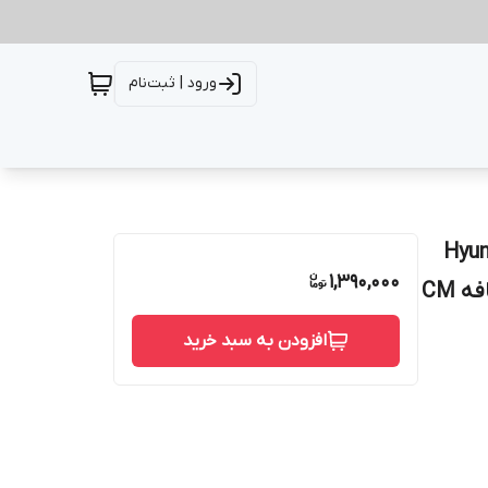
ورود | ثبت‌نام
Hyun
1,390,000
کویل سر شمع اپتیما ۲۰۰۸ | کویل – کوئل سر شمع | سانتافه CM
افزودن به سبد خرید