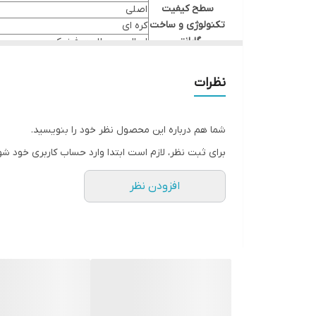
سطح کیفیت
اصلی
تکنولوژی و ساخت
کره ای
گارانتی
اصالت و سلامت فیزیکی
برند خودرو
کیا, هیوندای
مدل و تیپ
اپتیما MG مدل 2009 و 2010, سانتافه CM مدل 2008 تا 2013, کارنز UN مدل 2008 تا 2013
نظرات
شما هم درباره این محصول نظر خود را بنویسید.
برای ثبت نظر، لازم است ابتدا وارد حساب کاربری خود شو
افزودن نظر