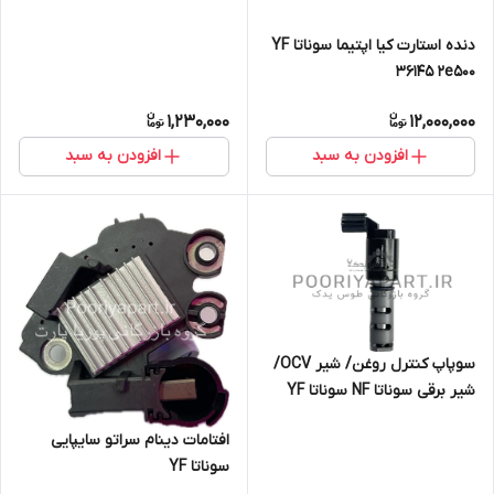
دنده استارت کیا اپتیما سوناتا YF
36145 2e500
1,230,000
12,000,000
افزودن به سبد
افزودن به سبد
سوپاپ کنترل روغن/ شیر OCV/
شیر برقی سوناتا NF سوناتا YF
اسپورتیج 2014 اپتیما TF
افتامات دینام سراتو سایپایی
سوناتا YF