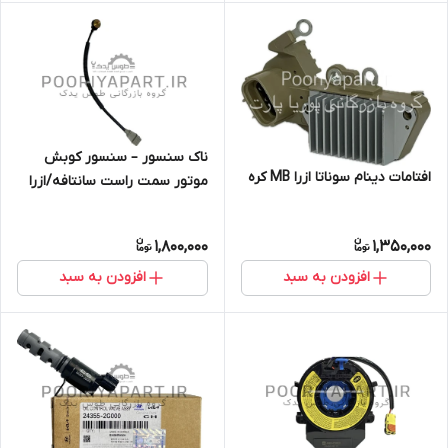
ناک سنسور – سنسور کوبش
افتامات دینام سوناتا ازرا MB کره
موتور سمت راست سانتافه/ازرا
GENUINE PARTS/HYUNDAI KIA
1,800,000
1,350,000
افزودن به سبد
افزودن به سبد