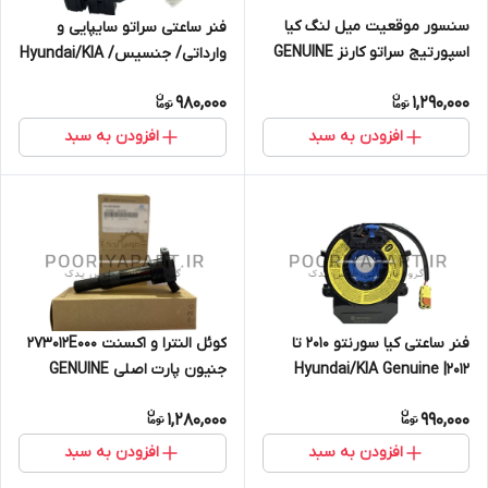
سنسور موقعیت میل لنگ کیا
فنر ساعتی سراتو سایپایی و
اسپورتیج سراتو کارنز GENUINE
وارداتی/ جنسیس/ Hyundai/KIA
PARTS/MOBIS KIA
Genuine Parts
980,000
1,290,000
افزودن به سبد
افزودن به سبد
فنر ساعتی کیا سورنتو 2010 تا
کوئل النترا و اکسنت 273012E000
2012| Hyundai/KIA Genuine
جنیون پارت اصلی GENUINE
Parts – Mobis | 934902P170
PARTS /MOBIS
1,280,000
990,000
افزودن به سبد
افزودن به سبد