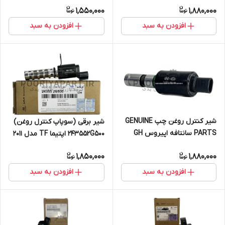
1,550,000
1,880,000
افزودن به سبد
افزودن به سبد
شیر کنترل روغن چپ GENUINE
شیر برقی (سوپاپ کنترل روغن)
PARTS سانتافه اپیروس GH
243552G500 اپتیما TF مدل 2011
مدل موهاوی HM, کارنیوال VQ
تا 2015 سورنتو BL مدل 2008 و
1,850,000
1,880,000
سورنتو BL آزرا TG جنسیس BH
2009 کارنز UN مدل 2008 تا 2013
جنسیس کوپه BK سانتافه CM
سراتو LD مدل 2007 تا 2009
افزودن به سبد
افزودن به سبد
سوناتا NF وراکروز ix55