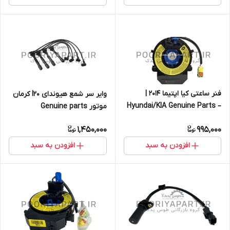
فنر ساعتی کیا اپتیما 2014 |
وایر سر شمع هیوندای I20 کرمان
Hyundai/KIA Genuine Parts –
موتور Genuine parts
Mobis | 934902t120
1,450,000
995,000
افزودن به سبد
افزودن به سبد