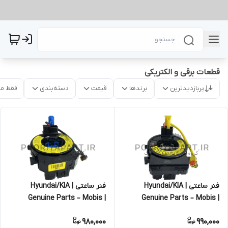
قطعات برقی و الکتریکی
پربازدیدترین
برندها
قیمت
دسته‌بندی
فقط م
فنر ساعتی | Hyundai/KIA
فنر ساعتی | Hyundai/KIA
Genuine Parts – Mobis |
Genuine Parts – Mobis |
934902w110
934903S110
980,000
990,000