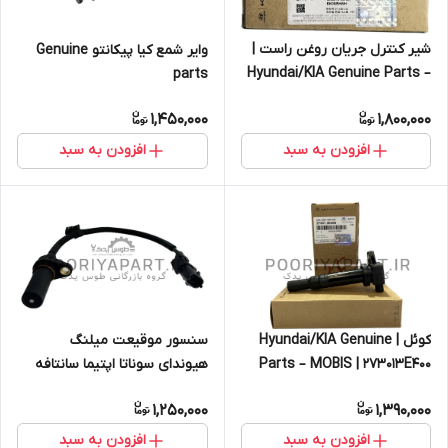
شیر کنترل جریان روغن راست |
وایر شمع کیا پیکانتو Genuine
Hyundai/KIA Genuine Parts –
parts
Mobis | 243553C200 اپیروس
1,450,000
1,800,000
GH مدل 2008 تا 2010 – موهاوی
HM مدل 2008 تا 2013 – کارنیوال
افزودن به سبد
افزودن به سبد
VQ مدل 2008 تا 2011 – سورنتو BL
مدل 2008 و 2009 – آزرا TG مدل
2006 تا 2011 – جنسیس BH –
جنسیس کوپه BK مدل 2010 تا
2013 – سانتافه CM مدل 2008 تا
2013 – سوناتا NF مدل 2006 تا
2010 – وراکروز ix55 یا EN مدل
2009 تا 2013
کوئل | Hyundai/KIA Genuine
سنسور موقیعت میلنگ
Parts – MOBIS | 273013E400
هیوندای سوناتا اپتیما سانتافه
کویل سر شمع اپتیما ۲۰۰۸ | کویل
توسان MOBIS 3918025300
1,250,000
1,390,000
– کوئل سر شمع | سانتافه CM –
اپتیما MG – کارنز UN
افزودن به سبد
افزودن به سبد