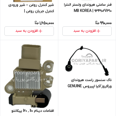
فنر ساعتی هیوندای ولستر النترا
شیر کنترل روغن – شیر ورودی
MB KOREA | 934902V310
کنترل جریان روغن |
Hyundai/KIA Genuine Parts –
1,650,000
990,000
Mobis | 243552G000 شیر روغن
سراتو سایپا و وارداتی 2010 شیر
افزودن به سبد
افزودن به سبد
کنترل روغن شیر ورودی کنترل
جریان روغن سوناتا NF سوناتا YF
توسان LM ix35 سراتو TD سراتو
TD کوپه اپتیما MG اپتیما TF
کارنز سورنتو XM اسپورتیج SL
سانتافه DM هیوندای H1 سوناتا
LF
ناک سنسور راست هیوندای
وراکروز/کیا اپیروس GENUINE
PARTS/HYUNDAI KIA
393203C000
افتامات دینام I20 , I10 پیکانتو