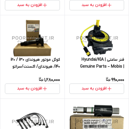
افزودن به سبد
افزودن به سبد
فنر ساعتی | Hyundai/KIA
کوئل موتور هیوندای i20 / i30
Genuine Parts – Mobis |
/i40 هیوندای/ اکسنت/سراتو
934902M300
GENUINE PARTS/MOBIS
1,280,000
990,000
273012B010 کویل سر شمع i20 |
کوئل سر شمع هیوندای PB i20 –
افزودن به سبد
افزودن به سبد
هیوندای FD i30 – هیوندای i40 –
اکسنت RB – سراتو LD – سراتو
TD – سراتو TD کوپه