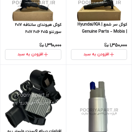
کوئل سر شمع | Hyundai/KIA
کوئل هیوندای سانتافه 2017
Genuine Parts – Mobis |
سورنتو 2015 2016 2017
273013C000
/273012GGA0 GENUINE PARTS
1,390,000
1,350,000
/ MOBIS
افزودن به سبد
افزودن به سبد
افتامات دینام اکسنت ولستر ریو