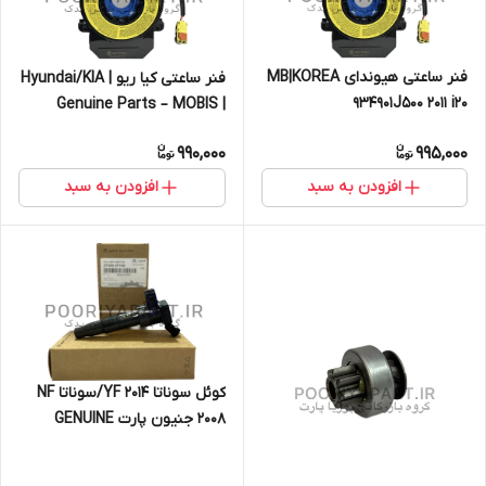
فنر ساعتی هیوندای MB|KOREA
فنر ساعتی کیا ریو | Hyundai/KIA
934901J500 2011 i20
Genuine Parts – MOBIS |
934901W110
990,000
995,000
افزودن به سبد
افزودن به سبد
کوئل سوناتا 2014 YF/سوناتا NF
2008 جنیون پارت GENUINE
PARTS/MOBIS hyundai
273013F100