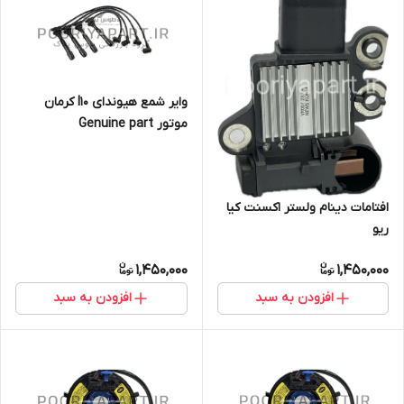
وایر شمع هیوندای I10 کرمان
موتور Genuine part
افتامات دینام ولستر اکسنت کیا
ریو
1,450,000
1,450,000
افزودن به سبد
افزودن به سبد