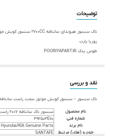
توضیحات
ناک سنسور هیوندای سانتافه 2700CC سنسور کوبش موتور سمت راست سانتافه/ازرا GENUINE PARTS/HYUNDAI KIA سنسور ناک 392503E110
پوریا پارت
طوس یدک POORIYAPART.IR
نقد و بررسی
ناک سنسور – سنسور کوبش موتور سمت راست سانتافه/ازرا  PARTS/HYUNDAI KIA 392503E110
نام محصول
سنسور ناک سانتافه 2007 راست
شماره فنی
392503E110
نام برند
Hyundai/KIA Genuine Parts
خودرو (های) مرتبط
SANTAFE