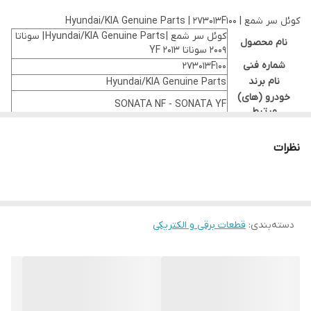
هیوندای کیا
کوئل سر شمع | Hyundai/KIA Genuine Parts | 273013F100
کوئل سر شمع | Hyundai/KIA Genuine Parts | سوناتا
نام محصول
2009 سوناتا 2013 YF
شماره فنی
273013F100
نام برند
Hyundai/KIA Genuine Parts
خودرو (های)
SONATA NF - SONATA YF
مرتبط
شماره فنی های
جایگزین
نظرات
کیفیت
اصلی
دسته‌بندی
:
قطعات برقی و الکتریکی