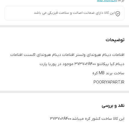
برند:
MB KOREA
این کالا دارای ضمانت اصالت و سلامت فیزیکی می باشد
توضیحات
افتامات دینام هیوندای ولستر افتامات دینام هیوندای اکسنت افتامات
دینام کیا پیکانتو 373702A400 موجود در پوریا پارت
ساخت برند MB کره
POORIYAPART.IR
نقد و بررسی
این کالا ساخت کشور کره میباشد 373702A400