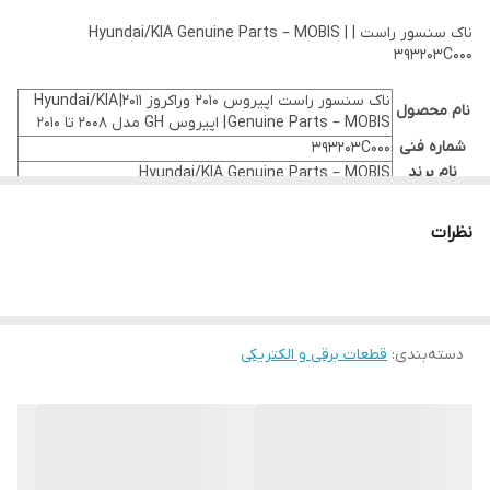
ناک سنسور راست | Hyundai/KIA Genuine Parts – MOBIS |
393203C000
ناک سنسور راست اپیروس 2010 وراکروز 2011| Hyundai/KIA
نام محصول
Genuine Parts – MOBIS | اپیروس GH مدل 2008 تا 2010
شماره فنی
393203C000
نام برند
Hyundai/KIA Genuine Parts – MOBIS
خودرو
(های)
Kia Opirus GH hyundai veracruz
نظرات
مرتبط
شماره فنی
های
جایگزین
کیفیت
اصلی
دسته‌بندی
:
قطعات برقی و الکتریکی
وزن
200 گرم
برند
Hyundai/KIA Genuine Parts
سطح کیفیت
اصلی
تکنولوژی و ساخت
کره ای
گارانتی
اصالت و سلامت فیزیکی