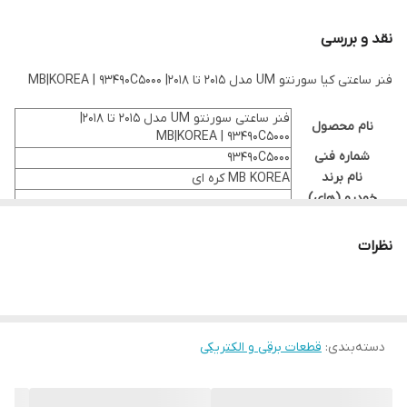
موجود در مجموعه پوریا پارت
نقد و بررسی
pooriyapart.ir
فنر ساعتی کیا سورنتو UM مدل 2015 تا 2018| MB|KOREA | 93490C5000
فنر ساعتی سورنتو UM مدل 2015 تا 2018|
نام محصول
MB|KOREA | 93490C5000
شماره فنی
93490C5000
نام برند
MB KOREA کره ای
خودرو (های)
Kia Sorento UM
مرتبط
شماره فنی های
نظرات
جایگزین
کیفیت
دسته‌بندی
:
قطعات برقی و الکتریکی