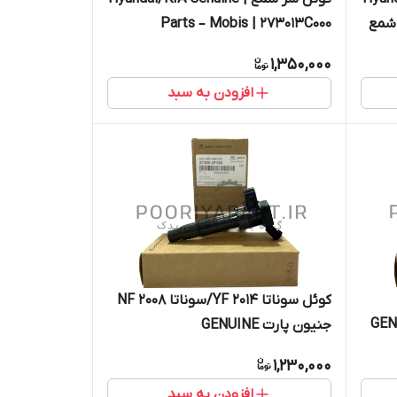
یل سر شمع
Parts – Mobis | 273013C000
شمع |
1,350,000
افزودن به سبد
کوئل سوناتا 2014 YF/سوناتا NF 2008
GENUINE
جنیون پارت GENUINE
PARTS/MOBIS hyundai 273013F100
1,230,000
افزودن به سبد