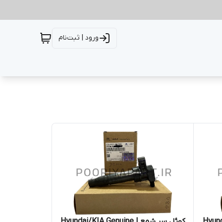
ورود | ثبت‌نام
Hyun –
کوئل سر شمع | Hyundai/KIA Genuine