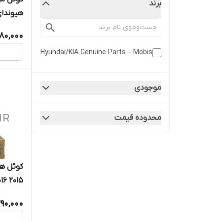
برند
280,000
Hyundai/KIA Genuine Parts – Mobis
سراتو TD کوپه
موجودی
محدوده قیمت
 MOBIS
390,000