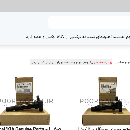
هم هستند؟
هیوندای سانتافه ترکیبی از SUV لوکس و همه کاره
 براساس:
پربازدیدترین
پرفروش‌ترین
جدیدترین
ارزان‌ترین
گران‌ترین
کوئل موتور هیوندای i20 / i30 /i40
کوئل | dai/KIA Genuine Parts