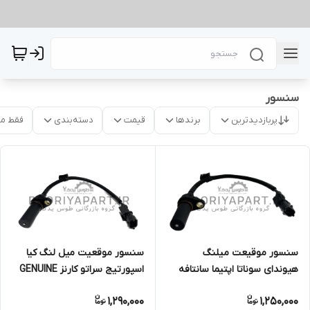
سنسور
پربازدیدترین
برندها
قیمت
دسته‌بندی
فقط م
سنسور موقیعت میلنگ
سنسور موقعیت میل لنگ کیا
هیوندای سوناتا اپتیما سانتافه
اسپورتیج سراتو کارنز GENUINE
توسان MOBIS 3918025300
PARTS/MOBIS KIA
1,290,000
1,250,000