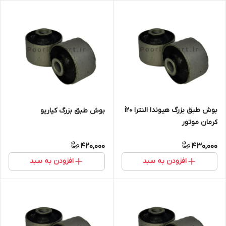
بوش طبق بزرگ هیوندا النترا i20
بوش طبق بزرگ کیاریو
کرمان موتور
420,000
430,000
افزودن به سبد
افزودن به سبد